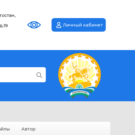
тостан,
Личный кабинет
д.19
айлы
Автор