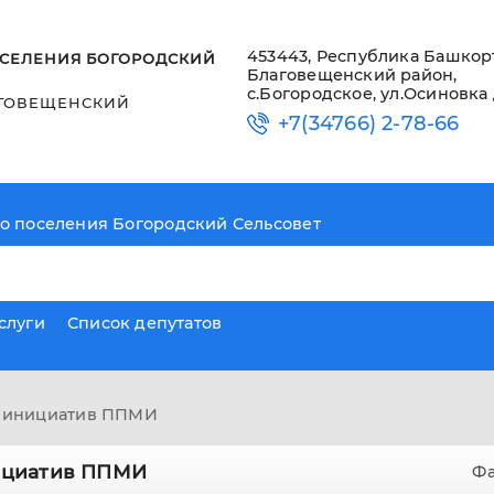
453443, Республика Башкор
СЕЛЕНИЯ БОГОРОДСКИЙ
Благовещенский район,
с.Богородское, ул.Осиновка 
ГОВЕЩЕНСКИЙ
+7(34766) 2-78-66
о поселения Богородский Сельсовет
слуги
Список депутатов
х инициатив ППМИ
ициатив ППМИ
Ф