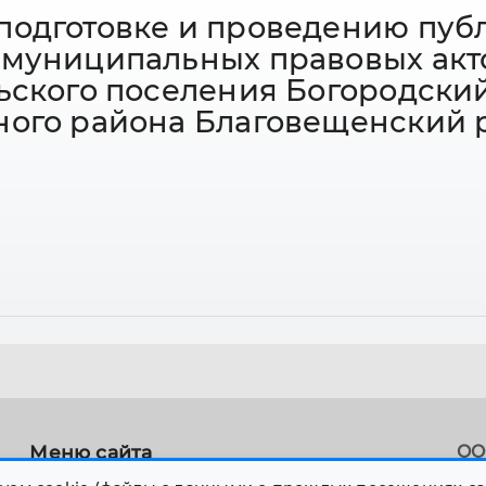
подготовке и проведению пуб
 муниципальных правовых акт
ьского поселения Богородски
ного района Благовещенский 
Меню сайта
ОО
Соз