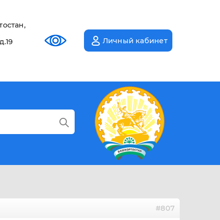
тостан,
Личный кабинет
д.19
#807