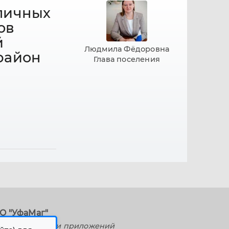
личных
ов
й
Людмила Фёдоровна
район
Глава поселения
О "УфаМаг"
дание сайтов и приложений