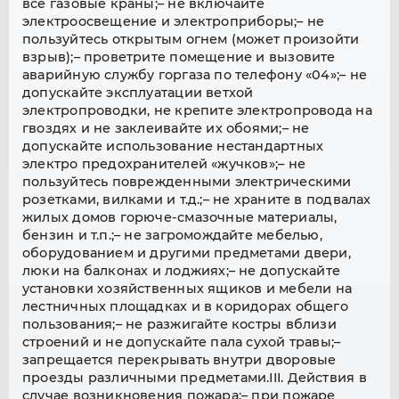
все газовые краны;– не включайте
электроосвещение и электроприборы;– не
пользуйтесь открытым огнем (может произойти
взрыв);– проветрите помещение и вызовите
аварийную службу горгаза по телефону «04»;– не
допускайте эксплуатации ветхой
электропроводки, не крепите электропровода на
гвоздях и не заклеивайте их обоями;– не
допускайте использование нестандартных
электро предохранителей «жучков»;– не
пользуйтесь поврежденными электрическими
розетками, вилками и т.д.;– не храните в подвалах
жилых домов горюче-смазочные материалы,
бензин и т.п.;– не загромождайте мебелью,
оборудованием и другими предметами двери,
люки на балконах и лоджиях;– не допускайте
установки хозяйственных ящиков и мебели на
лестничных площадках и в коридорах общего
пользования;– не разжигайте костры вблизи
строений и не допускайте пала сухой травы;–
запрещается перекрывать внутри дворовые
проезды различными предметами.III. Действия в
случае возникновения пожара:– при пожаре