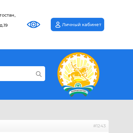
тостан,
Личный кабинет
д.19
#1243