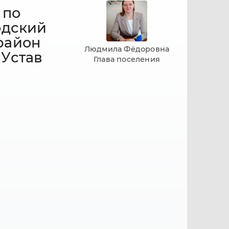
 по
одский
район
Людмила Фёдоровна
 Устав
Глава поселения