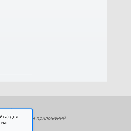
О "УфаМаг"
йта) для
дание сайтов и приложений
 на