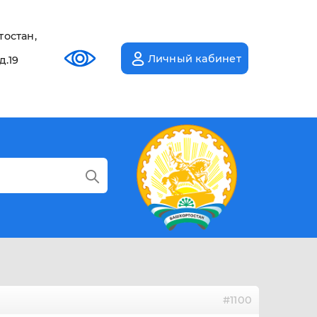
тостан,
Личный кабинет
д.19
#1100